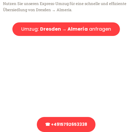
Nutzen Sie unseren Express-Umzug für eine schnelle und effiziente
Übersiedlung von Dresden → Almería.
Umzug:
Dresden → Almería
anfragen
Kostenlose Beratung!
Sie haben Fragen?
Sie haben Fragen zu Ihrem Transport oder benötigen eine Beratung
bezüglich Ihres Umzug?
Rufen Sie uns gerne an, unser Team aus Experten freut sich, Ihnen
kostenlos weiterzuhelfen!
☎ +4915792653338