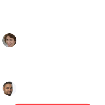
"Besser hätte ich mir den Umzug von
Dresden nach Wien nicht vorstellen
können - DANKE!"
Maria W
Umzug von Dresden nach Wien
"Mein Klavier kam in unter 24 Stunden
ohne einen Kratzer an - ein
erstklassiger Service!"
Ümit Y.
Klaviertransport in Dresden