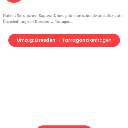
Nutzen Sie unseren Express-Umzug für eine schnelle und effiziente
Übersiedlung von Dresden → Tarragona.
Umzug:
Dresden → Tarragona
anfragen
Kostenlose Beratung!
Sie haben Fragen?
Sie haben Fragen zu Ihrem Transport oder benötigen eine Beratung
bezüglich Ihres Umzug?
Rufen Sie uns gerne an, unser Team aus Experten freut sich, Ihnen
kostenlos weiterzuhelfen!