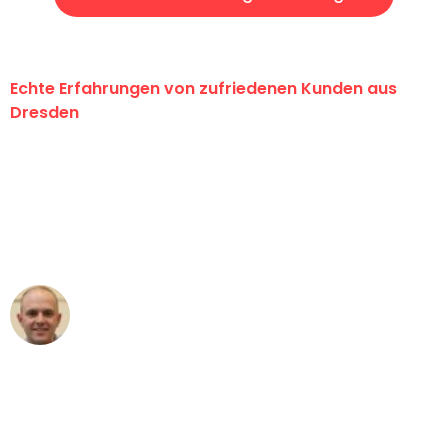
Echte Erfahrungen von zufriedenen Kunden aus
Dresden
"Erste Klasse! Ein großes Dankeschön
an das gesamte Team von Koch
Umzugsservice für ihren
außergewöhnlichen Service!"
Frederik F.
Umzug in Dresden
"Besser hätte ich mir den Umzug von
Dresden nach Wien nicht vorstellen