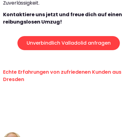
Zuverlässigkeit.
Kontaktiere uns jetzt und freue dich auf einen
reibungslosen Umzug!
Unverbindlich Valladolid anfragen
Echte Erfahrungen von zufriedenen Kunden aus
Dresden
"Erste Klasse! Ein großes Dankeschön
an das gesamte Team von Koch
Umzugsservice für ihren
außergewöhnlichen Service!"