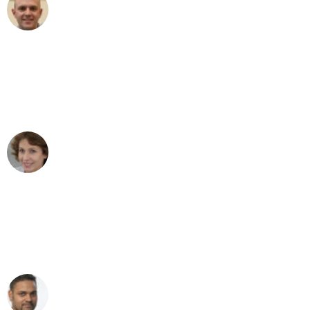
Frederik F.
Umzug in Dresden
"Besser hätte ich mir den Umzug von
Dresden nach Wien nicht vorstellen
können - DANKE!"
Maria W
Umzug von Dresden nach Wien
"Mein Klavier kam in unter 24 Stunden
ohne einen Kratzer an - ein
erstklassiger Service!"
Ümit Y.
Klaviertransport in Dresden