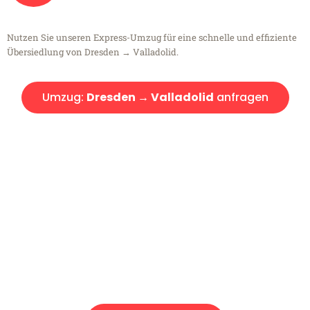
Nutzen Sie unseren Express-Umzug für eine schnelle und effiziente
Übersiedlung von Dresden → Valladolid.
Umzug:
Dresden → Valladolid
anfragen
Kostenlose Beratung!
Sie haben Fragen?
Sie haben Fragen zu Ihrem Transport oder benötigen eine Beratung
bezüglich Ihres Umzug?
Rufen Sie uns gerne an, unser Team aus Experten freut sich, Ihnen
kostenlos weiterzuhelfen!