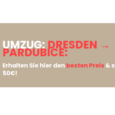
UMZUG:
DRESDEN →
PARDUBICE:
Erhalten Sie hier den
besten Preis
& s
50€!