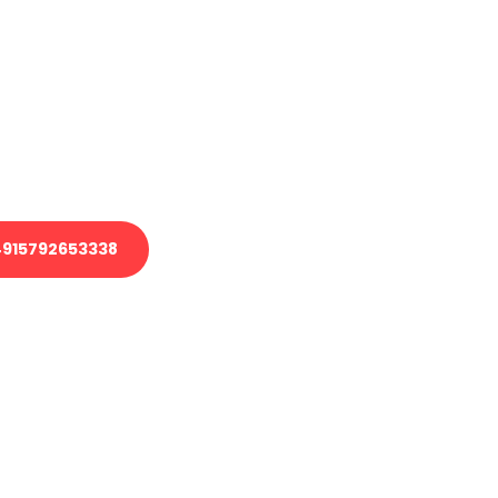
en?
 Transport oder benötigen eine
 Umzug?
ser Team aus Experten freut sich,
elfen!
915792653338
nverbindliche Anfrage senden