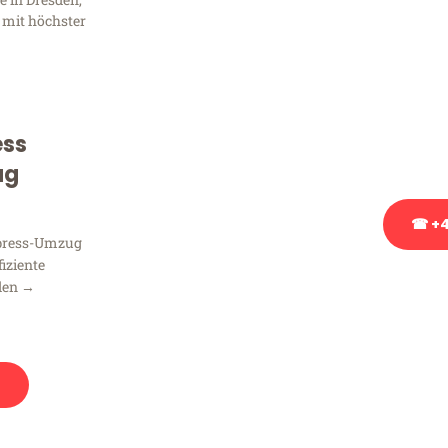
Frag
 mit höchster
Sie haben Fragen zu Ihrem
Beratung bezüglich Ihres
Rufen Sie uns gerne an, un
ess
Ihnen kostenlos weiterzuh
ug
☎ +4
xpress-Umzug
fiziente
Stattdessen eine u
den →