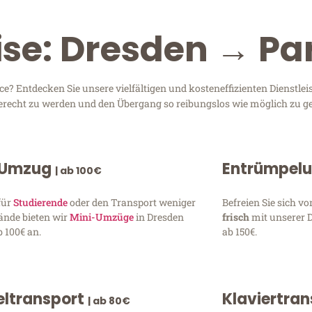
ise: Dresden → Pa
? Entdecken Sie unsere vielfältigen und kosteneffizienten Dienstle
 gerecht zu werden und den Übergang so reibungslos wie möglich zu ge
 Umzug
Entrümpel
| ab 100€
für
Studierende
oder den Transport weniger
Befreien Sie sich 
ände bieten wir
Mini-Umzüge
in Dresden
frisch
mit unserer 
 100€ an.
ab 150€.
ltransport
Klaviertra
| ab 80€