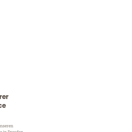
rer
Kostenlose Beratung!
ce
Sie 
unseren
 in Dresden,