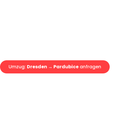
Günstiger Umzug Dresden Par
Express-Abwicklung in unter 2
Über 15 Jahre Erfahrung mit 
Angebot erhalten in unter 30 
Umzug:
Dresden → Pardubice
anfragen
Alle Umzugsanfragen sind zu 100% kostenlos & unverbind