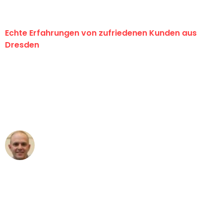
Echte Erfahrungen von zufriedenen Kunden aus
Dresden
"Erste Klasse! Ein großes Dankeschön
an das gesamte Team von Koch
Umzugsservice für ihren
außergewöhnlichen Service!"
Frederik F.
Umzug in Dresden
"Besser hätte ich mir den Umzug von
Dresden nach Wien nicht vorstellen
können - DANKE!"