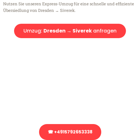
Nutzen Sie unseren Express-Umzug für eine schnelle und effiziente
Übersiedlung von Dresden → Siverek.
Umzug:
Dresden → Siverek
anfragen
Kostenlose Beratung!
Sie haben Fragen?
Sie haben Fragen zu Ihrem Transport oder benötigen eine Beratung
bezüglich Ihres Umzug?
Rufen Sie uns gerne an, unser Team aus Experten freut sich, Ihnen
kostenlos weiterzuhelfen!
☎ +4915792653338