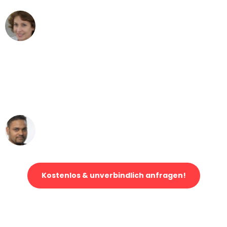
Maria W
Umzug von Dresden nach Wien
"Mein Klavier kam in unter 24 Stunden
ohne einen Kratzer an - ein
erstklassiger Service!"
Ümit Y.
Klaviertransport in Dresden
Kostenlos & unverbindlich anfragen!
Jetzt anfragen und der nächste glückliche Kunde werden. Alle
Umzugsanfragen sind zu
100% kostenlos & unverbindlich!