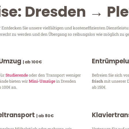
ise: Dresden → Pl
ntdecken Sie unsere vielfältigen und kosteneffizienten Dienstleis
 gerecht zu werden und den Übergang so reibungslos wie möglich zu ge
 Umzug
Entrümpel
| ab 100€
für
Studierende
oder den Transport weniger
Befreien Sie sich 
ände bieten wir
Mini-Umzüge
in Dresden
frisch
mit unserer 
 100€ an.
ab 150€.
ltransport
Klaviertra
| ab 80€
inzelnes Möbelstück oder mehrere, wir
Vertrauen Sie auf u