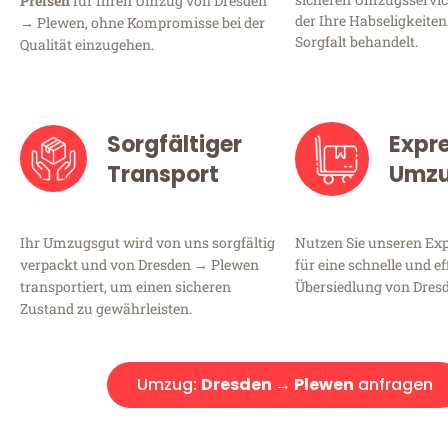
Preisen
für Ihren Umzug von Dresden
der Ihre Habseligkeiten
→ Plewen, ohne Kompromisse bei der
Sorgfalt behandelt.
Qualität einzugehen.
Sorgfältiger
Expr
Transport
Umz
Ihr Umzugsgut wird von uns sorgfältig
Nutzen Sie unseren E
verpackt und von Dresden → Plewen
für eine schnelle und ef
transportiert, um einen sicheren
Übersiedlung von Dres
Zustand zu gewährleisten.
Umzug:
Dresden → Plewen
anfragen