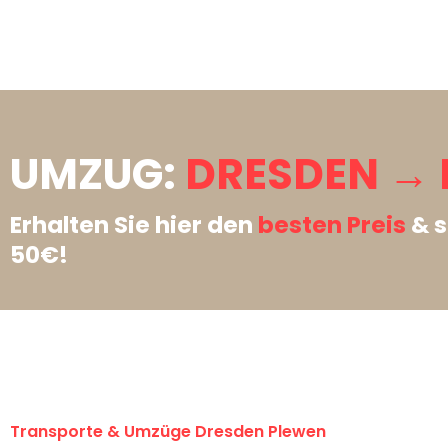
UMZUG:
DRESDEN → 
Erhalten Sie hier den
besten Preis
& s
50€!
Transporte & Umzüge Dresden Plewen