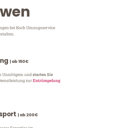
ewen
tungen bei Koch Umzugsservice
stalten.
ung
| ab 150€
von Unnötigem und
starten Sie
Dienstleistung zur
Entrümpelung
nsport
| ab 200€
nsere Expertise im