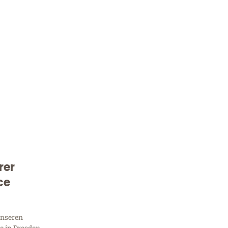
rer
Kostenlose Beratung!
ce
Sie 
unseren
 in Dresden,