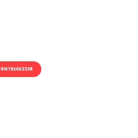
en?
 Transport oder benötigen eine
 Umzug?
ser Team aus Experten freut sich,
elfen!
915792653338
nverbindliche Anfrage senden