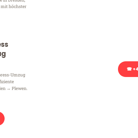
Frag
 mit höchster
Sie haben Fragen zu Ihrem
Beratung bezüglich Ihres
Rufen Sie uns gerne an, un
ess
Ihnen kostenlos weiterzuh
ug
☎ +4
xpress-Umzug
fiziente
Stattdessen eine u
den → Plewen.