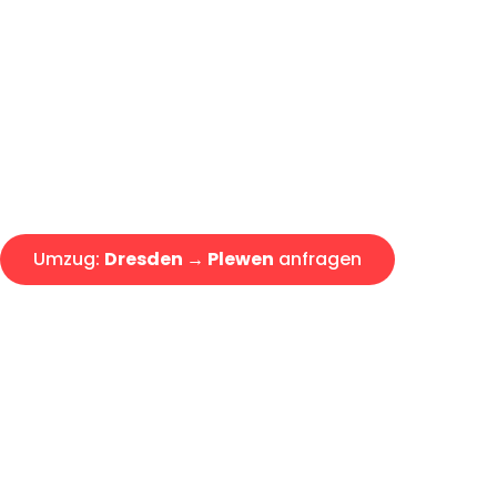
Günstiger Umzug Dresden Ple
Express-Abwicklung in unter 2
Über 15 Jahre Erfahrung mit 
Angebot erhalten in unter 30 
Umzug:
Dresden → Plewen
anfragen
Alle Umzugsanfragen sind zu 100% kostenlos & unverbind