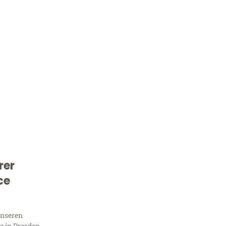
rer
Kostenlose Beratung!
ce
Sie 
unseren
 in Dresden,