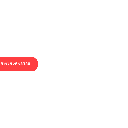
en?
 Transport oder benötigen eine
 Umzug?
ser Team aus Experten freut sich,
elfen!
915792653338
nverbindliche Anfrage senden