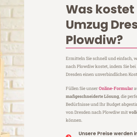
Was kostet 
Umzug Dre
Plowdiw?
Ermitteln Sie schnell und einfach,
nach Plowdiw kostet, indem Sie be
Dresden einen unverbindlichen Kos
Füllen Sie unser
Online-Formular
a
maßgeschneiderte Lösung
, die per
Bedürfnisse und Ihr Budget abgesti
von Dresden nach Plowdiw mit
vol
können.
Unsere Preise werden in