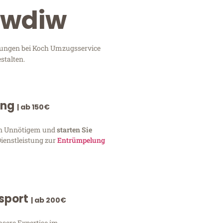
owdiw
stungen bei Koch Umzugsservice
stalten.
ung
| ab 150€
von Unnötigem und
starten Sie
Dienstleistung zur
Entrümpelung
nsport
| ab 200€
nsere Expertise im