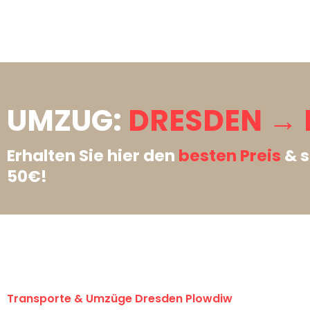
UMZUG:
DRESDEN →
Erhalten Sie hier den
besten Preis
& s
50€!
Transporte & Umzüge Dresden Plowdiw