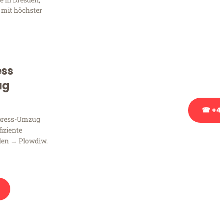
Frag
 mit höchster
Sie haben Fragen zu Ihrem
Beratung bezüglich Ihres
Rufen Sie uns gerne an, un
ess
Ihnen kostenlos weiterzuh
ug
☎ +4
xpress-Umzug
fiziente
Stattdessen eine u
den → Plowdiw.