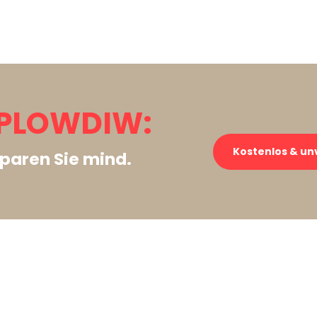
 PLOWDIW:
Kostenlos & un
paren Sie mind.