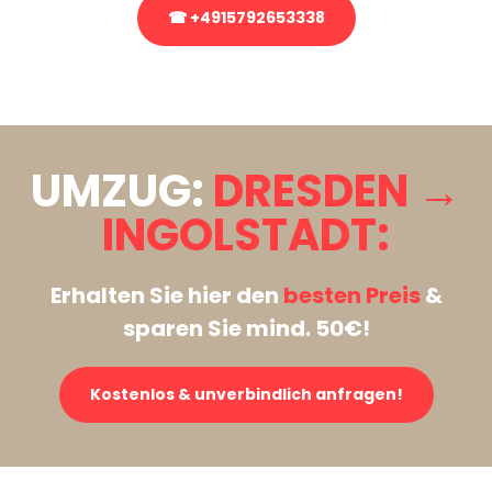
☎ +4915792653338
Stattdessen eine unverbindliche Anfrage senden
UMZUG:
DRESDEN →
INGOLSTADT:
Erhalten Sie hier den
besten Preis
&
sparen Sie mind. 50€!
Kostenlos & unverbindlich anfragen!