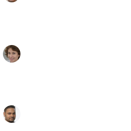
"Besser hätte ich mir den Umzug von
Dresden nach Wien nicht vorstellen
können - DANKE!"
Maria W
Umzug von Dresden nach Wien
"Mein Klavier kam in unter 24 Stunden
ohne einen Kratzer an - ein
erstklassiger Service!"
Ümit Y.
Klaviertransport in Dresden