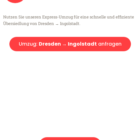
Nutzen Sie unseren Express-Umzug für eine schnelle und effiziente
Übersiedlung von Dresden → Ingolstadt.
Umzug:
Dresden → Ingolstadt
anfragen
Kostenlose Beratung!
Sie haben Fragen?
Sie haben Fragen zu Ihrem Transport oder benötigen eine Beratung
bezüglich Ihres Umzug?
Rufen Sie uns gerne an, unser Team aus Experten freut sich, Ihnen
kostenlos weiterzuhelfen!