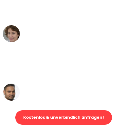
Dresden nach Wien nicht vorstellen
können - DANKE!"
Maria W
Umzug von Dresden nach Wien
"Mein Klavier kam in unter 24 Stunden
ohne einen Kratzer an - ein
erstklassiger Service!"
Ümit Y.
Klaviertransport in Dresden
Kostenlos & unverbindlich anfragen!