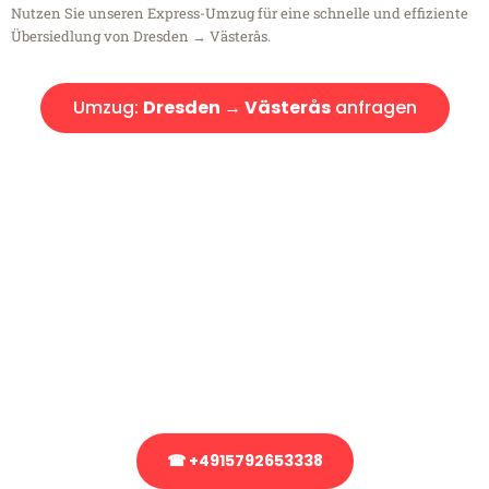
Nutzen Sie unseren Express-Umzug für eine schnelle und effiziente
Übersiedlung von Dresden → Västerås.
Umzug:
Dresden → Västerås
anfragen
Kostenlose Beratung!
Sie haben Fragen?
Sie haben Fragen zu Ihrem Transport oder benötigen eine Beratung
bezüglich Ihres Umzug?
Rufen Sie uns gerne an, unser Team aus Experten freut sich, Ihnen
kostenlos weiterzuhelfen!
☎ +4915792653338