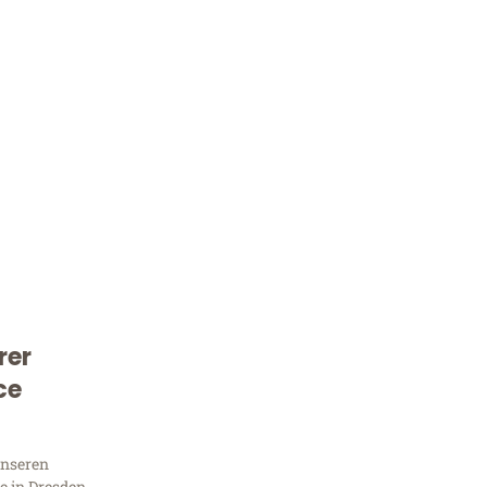
rer
Kostenlose Beratung!
ce
Sie 
unseren
 in Dresden,