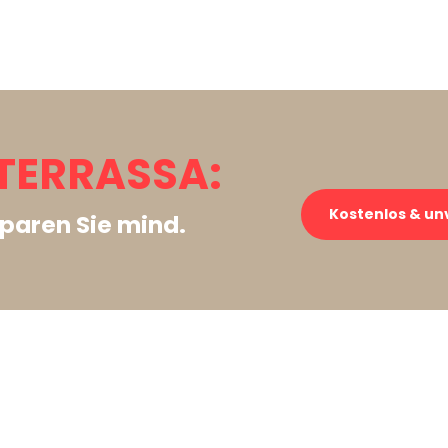
TERRASSA:
Kostenlos & un
paren Sie mind.