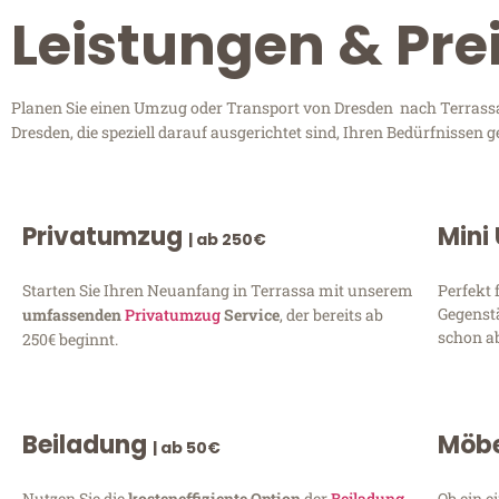
Leistungen & Pre
Planen Sie einen Umzug oder Transport von Dresden nach Terrassa?
Dresden, die speziell darauf ausgerichtet sind, Ihren Bedürfnissen
Privatumzug
Mini
| ab 250€
Starten Sie Ihren Neuanfang in Terrassa mit unserem
Perfekt 
Gegenst
umfassenden
Privatumzug
Service
, der bereits ab
schon ab
250€ beginnt.
Beiladung
Möbe
| ab 50€
Nutzen Sie die
kosteneffiziente Option
der
Beiladung
Ob ein e