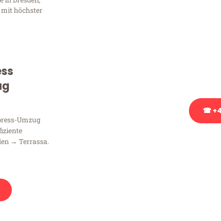
Frag
 mit höchster
Sie haben Fragen zu Ihrem
Beratung bezüglich Ihres
Rufen Sie uns gerne an, un
ess
Ihnen kostenlos weiterzuh
ug
☎ +4
xpress-Umzug
fiziente
Stattdessen eine u
den → Terrassa.