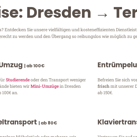
ise: Dresden → Te
 Entdecken Sie unsere vielfältigen und kosteneffizienten Dienstlei
 gerecht zu werden und den Übergang so reibungslos wie möglich zu ge
 Umzug
Entrümpel
| ab 100€
für
Studierende
oder den Transport weniger
Befreien Sie sich 
ände bieten wir
Mini-Umzüge
in Dresden
frisch
mit unserer 
 100€ an.
ab 150€.
ltransport
Klaviertra
| ab 80€
inzelnes Möbelstück oder mehrere, wir
Vertrauen Sie auf u