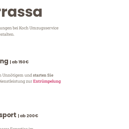
rrassa
stungen bei Koch Umzugsservice
stalten.
ung
| ab 150€
von Unnötigem und
starten Sie
Dienstleistung zur
Entrümpelung
nsport
| ab 200€
nsere Expertise im