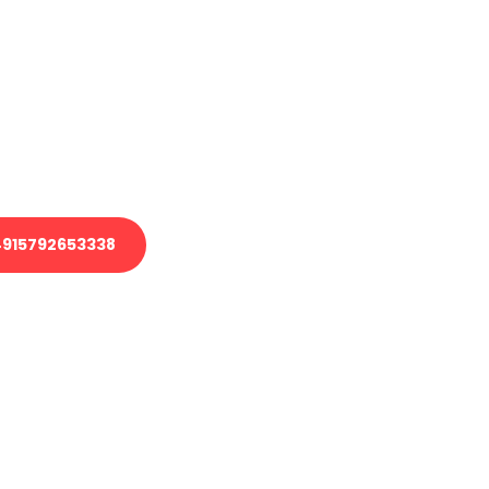
en?
 Transport oder benötigen eine
 Umzug?
ser Team aus Experten freut sich,
elfen!
915792653338
nverbindliche Anfrage senden