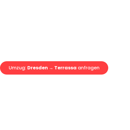
Günstiger Umzug Dresden Terr
Express-Abwicklung in unter 2
Über 15 Jahre Erfahrung mit 
Angebot erhalten in unter 30 
Umzug:
Dresden → Terrassa
anfragen
Alle Umzugsanfragen sind zu 100% kostenlos & unverbind