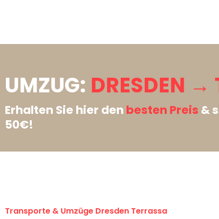
UMZUG:
DRESDEN → 
Erhalten Sie hier den
besten Preis
& s
50€!
Transporte & Umzüge Dresden Terrassa