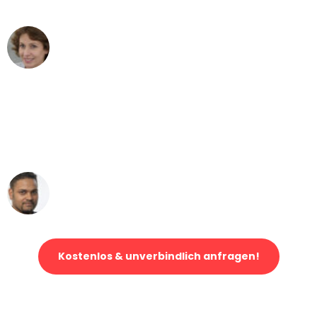
können - DANKE!"
Maria W
Umzug von Dresden nach Wien
"Mein Klavier kam in unter 24 Stunden
ohne einen Kratzer an - ein
erstklassiger Service!"
Ümit Y.
Klaviertransport in Dresden
Kostenlos & unverbindlich anfragen!
Jetzt anfragen und der nächste glückliche Kunde werden. Alle
Umzugsanfragen sind zu
100% kostenlos & unverbindlich!