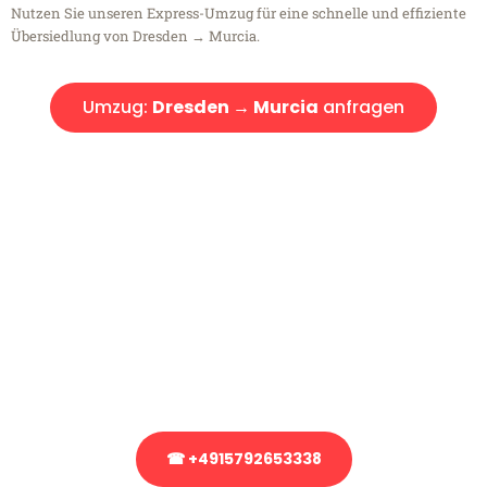
Nutzen Sie unseren Express-Umzug für eine schnelle und effiziente
Übersiedlung von Dresden → Murcia.
Umzug:
Dresden → Murcia
anfragen
Kostenlose Beratung!
Sie haben Fragen?
Sie haben Fragen zu Ihrem Transport oder benötigen eine Beratung
bezüglich Ihres Umzug?
Rufen Sie uns gerne an, unser Team aus Experten freut sich, Ihnen
kostenlos weiterzuhelfen!
☎ +4915792653338