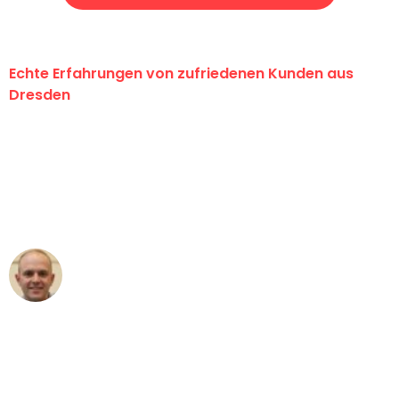
Echte Erfahrungen von zufriedenen Kunden aus
Dresden
"Erste Klasse! Ein großes Dankeschön
an das gesamte Team von Koch
Umzugsservice für ihren
außergewöhnlichen Service!"
Frederik F.
Umzug in Dresden
"Besser hätte ich mir den Umzug von
Dresden nach Wien nicht vorstellen