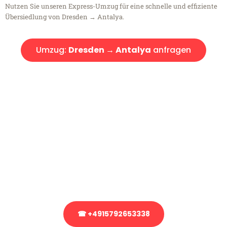
Nutzen Sie unseren Express-Umzug für eine schnelle und effiziente
Übersiedlung von Dresden → Antalya.
Umzug:
Dresden → Antalya
anfragen
Kostenlose Beratung!
Sie haben Fragen?
Sie haben Fragen zu Ihrem Transport oder benötigen eine Beratung
bezüglich Ihres Umzug?
Rufen Sie uns gerne an, unser Team aus Experten freut sich, Ihnen
kostenlos weiterzuhelfen!
☎ +4915792653338