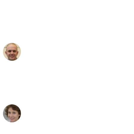
"Erste Klasse! Ein großes Dankeschön
an das gesamte Team von Koch
Umzugsservice für ihren
außergewöhnlichen Service!"
Frederik F.
Umzug in Dresden
"Besser hätte ich mir den Umzug von
Dresden nach Wien nicht vorstellen
können - DANKE!"
Maria W
Umzug von Dresden nach Wien