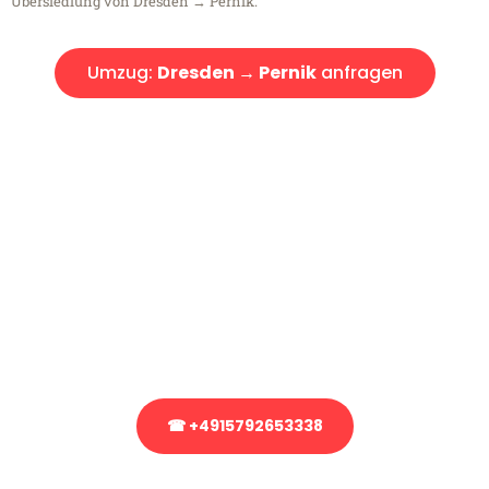
Übersiedlung von Dresden → Pernik.
Umzug:
Dresden → Pernik
anfragen
Kostenlose Beratung!
Sie haben Fragen?
Sie haben Fragen zu Ihrem Transport oder benötigen eine Beratung
bezüglich Ihres Umzug?
Rufen Sie uns gerne an, unser Team aus Experten freut sich, Ihnen
kostenlos weiterzuhelfen!
☎ +4915792653338
Stattdessen eine unverbindliche Anfrage senden