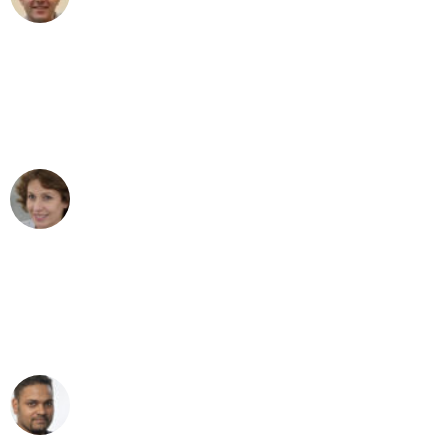
Umzug in Dresden
"Besser hätte ich mir den Umzug von
Dresden nach Wien nicht vorstellen
können - DANKE!"
Maria W
Umzug von Dresden nach Wien
"Mein Klavier kam in unter 24 Stunden
ohne einen Kratzer an - ein
erstklassiger Service!"
Ümit Y.
Klaviertransport in Dresden